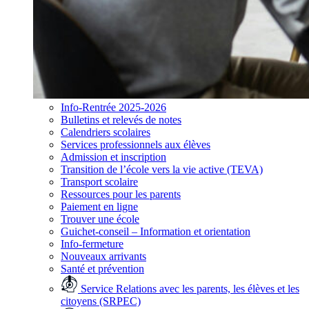
Info-Rentrée 2025-2026
Bulletins et relevés de notes
Calendriers scolaires
Services professionnels aux élèves
Admission et inscription
Transition de l’école vers la vie active (TEVA)
Transport scolaire
Ressources pour les parents
Paiement en ligne
Trouver une école
Guichet-conseil – Information et orientation
Info-fermeture
Nouveaux arrivants
Santé et prévention
Service Relations avec les parents, les élèves et les
citoyens (SRPEC)