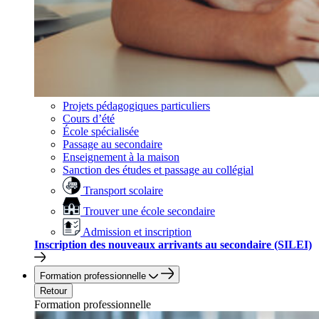
Projets pédagogiques particuliers
Cours d’été
École spécialisée
Passage au secondaire
Enseignement à la maison
Sanction des études et passage au collégial
Transport scolaire
Trouver une école secondaire
Admission et inscription
Inscription des nouveaux arrivants au secondaire (SILEI)
Formation professionnelle
Retour
Formation professionnelle