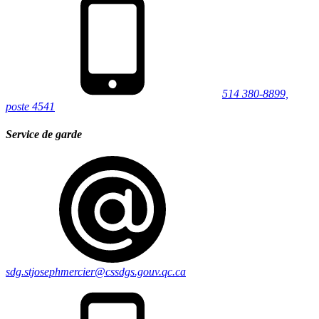
514 380-8899,
poste 4541
Service de garde
sdg.stjosephmercier@cssdgs.gouv.qc.ca