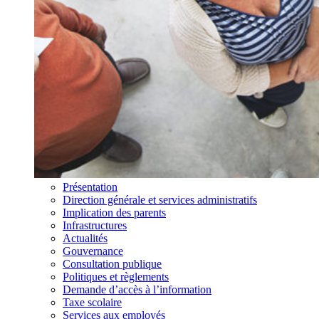
Présentation
Direction générale et services administratifs
Implication des parents
Infrastructures
Actualités
Gouvernance
Consultation publique
Politiques et règlements
Demande d’accès à l’information
Taxe scolaire
Services aux employés